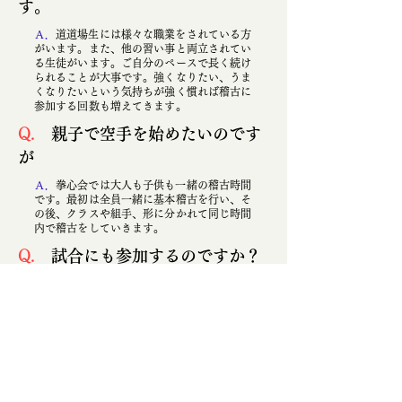
す。
​Ａ．
道道場生には様々な職業をされている方
がいます。また、他の習い事と両立されてい
る生徒がいます。ご自分のペースで長く続け
られることが大事です。強くなりたい、うま
くなりたいという気持ちが強く慣れば稽古に
参加する回数も増えてきます。
​Q.
親子で空手を始めたいのです
が
​Ａ．
拳心会では大人も子供も一緒の稽古時間
です。最初は全員一緒に基本稽古を行い、そ
の後、クラスや組手、形に分かれて同じ時間
内で稽古をしていきます。
​Q.
試合にも参加するのですか？
​Ａ．
拳心会は全日本空手道連盟、全日本空手
道連盟剛柔会、東京都空手道連盟、葛飾区空
手道連盟に加盟しております。全国、東京
都、葛飾区、荒川区、その他ネットワークを
通じでオープンの大会など年間で数多くの大
会にたくさんの選手が参加しています。大会
参加希望者はぜひ日頃の稽古の成果を存分に
発揮してください。